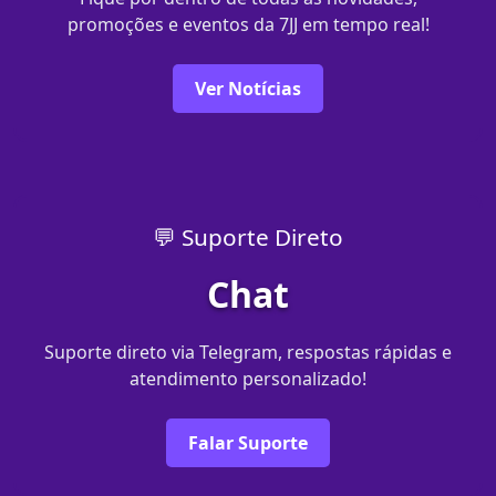
promoções e eventos da 7JJ em tempo real!
Ver Notícias
💬 Suporte Direto
Chat
Suporte direto via Telegram, respostas rápidas e
atendimento personalizado!
Falar Suporte