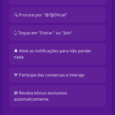
🔍 Procure por "@7JJOficial"
👆 Toque em "Entrar" ou "Join"
🔔 Ative as notificações para não perder
nada
💬 Participe das conversas e interaja
🎁 Receba bônus exclusivos
automaticamente