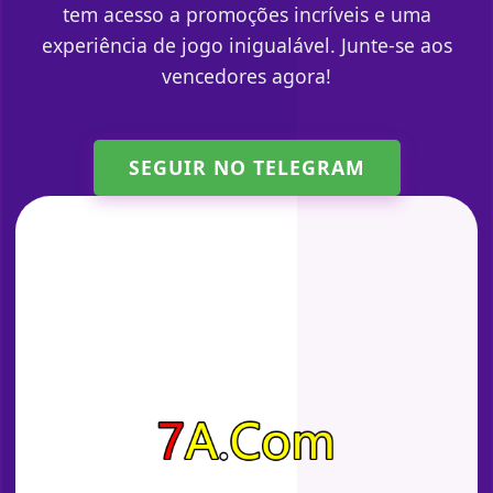
tem acesso a promoções incríveis e uma
experiência de jogo inigualável. Junte-se aos
vencedores agora!
SEGUIR NO TELEGRAM