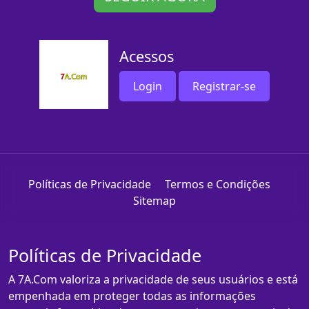
Acessos
Login
Registrar-se
Políticas de Privacidade
Termos e Condições
Sitemap
Políticas de Privacidade
A 7A.Com valoriza a privacidade de seus usuários e está
empenhada em proteger todas as informações