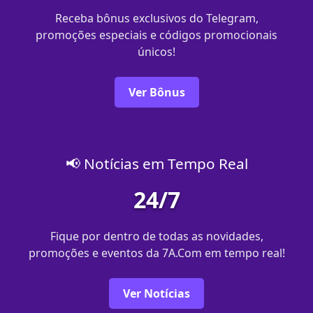
Receba bônus exclusivos do Telegram,
promoções especiais e códigos promocionais
únicos!
Ver Bônus
📢 Notícias em Tempo Real
24/7
Fique por dentro de todas as novidades,
promoções e eventos da 7A.Com em tempo real!
Ver Notícias