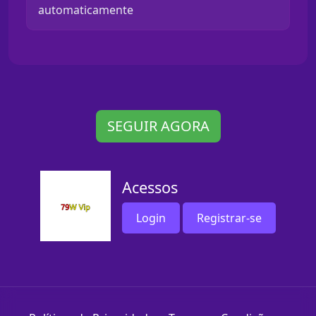
automaticamente
SEGUIR AGORA
Acessos
Login
Registrar-se