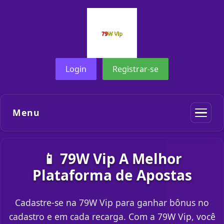
Login
Registrar-se
Menu
📱 79W Vip A Melhor
Plataforma de Apostas
Cadastre-se na 79W Vip para ganhar bônus no
cadastro e em cada recarga. Com a 79W Vip, você