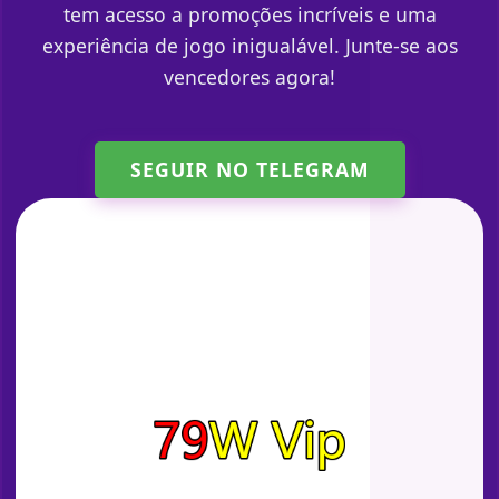
tem acesso a promoções incríveis e uma
experiência de jogo inigualável. Junte-se aos
vencedores agora!
SEGUIR NO TELEGRAM