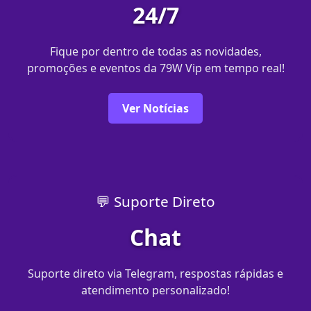
24/7
Fique por dentro de todas as novidades,
promoções e eventos da 79W Vip em tempo real!
Ver Notícias
💬 Suporte Direto
Chat
Suporte direto via Telegram, respostas rápidas e
atendimento personalizado!