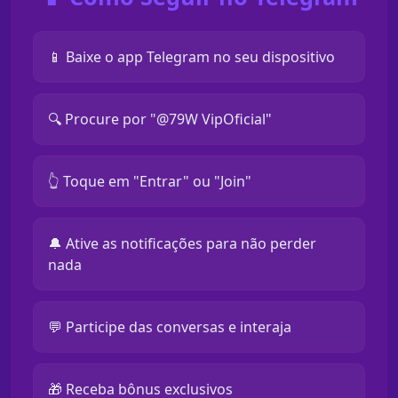
📱 Baixe o app Telegram no seu dispositivo
🔍 Procure por "@79W VipOficial"
👆 Toque em "Entrar" ou "Join"
🔔 Ative as notificações para não perder
nada
💬 Participe das conversas e interaja
🎁 Receba bônus exclusivos