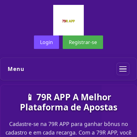
Login
Registrar-se
Menu
📱 79R APP A Melhor
Plataforma de Apostas
Cadastre-se na 79R APP para ganhar bônus no
cadastro e em cada recarga. Com a 79R APP, você