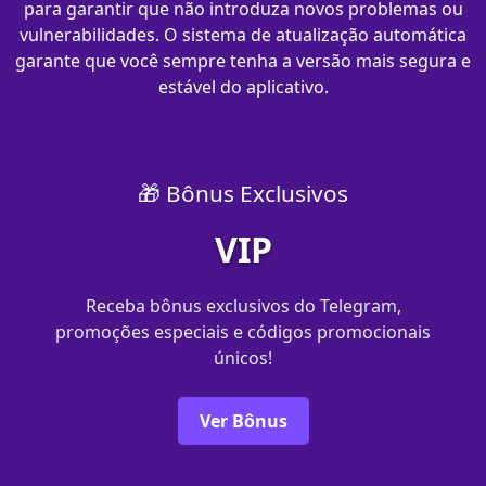
para garantir que não introduza novos problemas ou
vulnerabilidades. O sistema de atualização automática
garante que você sempre tenha a versão mais segura e
estável do aplicativo.
🎁 Bônus Exclusivos
VIP
Receba bônus exclusivos do Telegram,
promoções especiais e códigos promocionais
únicos!
Ver Bônus