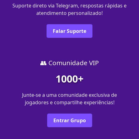
Suporte direto via Telegram, respostas rápidas e
atendimento personalizado!
Falar Suporte
👥 Comunidade VIP
1000+
Junte-se a uma comunidade exclusiva de
jogadores e compartilhe experiências!
Entrar Grupo