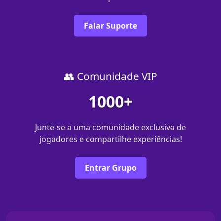
Falar Suporte
👥 Comunidade VIP
1000+
Junte-se a uma comunidade exclusiva de
jogadores e compartilhe experiências!
Entrar Grupo