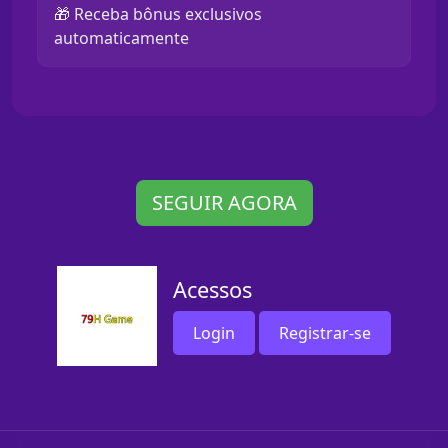
🎁 Receba bônus exclusivos
automaticamente
SEGUIR AGORA
Acessos
Login
Registrar-se