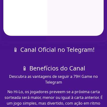
📱 Canal Oficial no Telegram!
📱 Benefícios do Canal
Descubra as vantagens de seguir a 79H Game no
Telegram
No Hi-Lo, os jogadores preveem se a próxima carta
sorteada será maior, menor ou igual à carta anterior. É
um jogo simples, mas divertido, com ação em ritmo