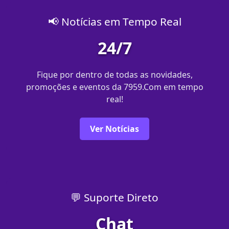
📢 Notícias em Tempo Real
24/7
Fique por dentro de todas as novidades,
promoções e eventos da 7959.Com em tempo
real!
Ver Notícias
💬 Suporte Direto
Chat