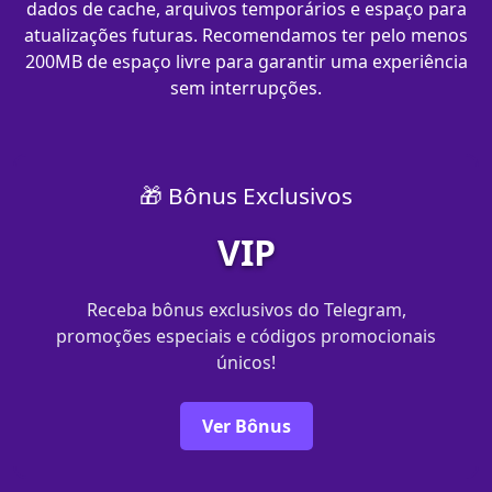
dados de cache, arquivos temporários e espaço para
atualizações futuras. Recomendamos ter pelo menos
200MB de espaço livre para garantir uma experiência
sem interrupções.
🎁 Bônus Exclusivos
VIP
Receba bônus exclusivos do Telegram,
promoções especiais e códigos promocionais
únicos!
Ver Bônus