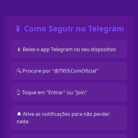
📱 Como Seguir no Telegram
📱 Baixe o app Telegram no seu dispositivo
🔍 Procure por "@7959.ComOficial"
👆 Toque em "Entrar" ou "Join"
🔔 Ative as notificações para não perder
nada