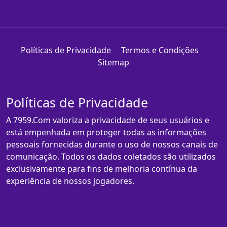
Políticas de Privacidade
Termos e Condições
Sitemap
Políticas de Privacidade
A 7959.Com valoriza a privacidade de seus usuários e
está empenhada em proteger todas as informações
pessoais fornecidas durante o uso de nossos canais de
comunicação. Todos os dados coletados são utilizados
exclusivamente para fins de melhoria contínua da
experiência de nossos jogadores.