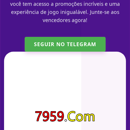
você tem acesso a promoções incríveis e uma
experiência de jogo inigualável. Junte-se aos
vencedores agora!
SEGUIR NO TELEGRAM