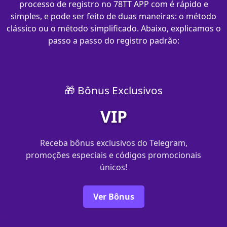
processo de registro no 78TT APP com​ é rápido e
simples, e pode ser feito de duas maneiras: o método
clássico ou o método simplificado. Abaixo, explicamos o
passo a passo do registro padrão:
🎁 Bônus Exclusivos
VIP
Receba bônus exclusivos do Telegram,
promoções especiais e códigos promocionais
únicos!
Ver Bônus