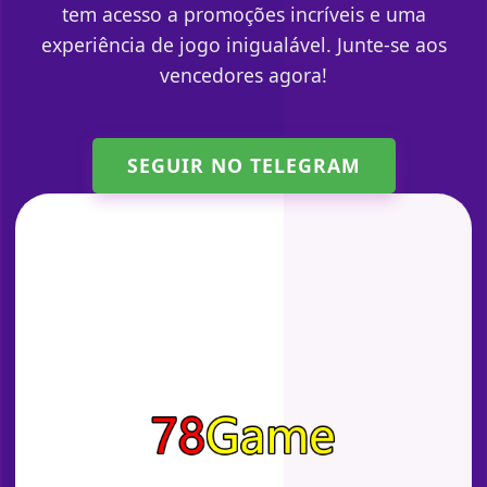
tem acesso a promoções incríveis e uma
experiência de jogo inigualável. Junte-se aos
vencedores agora!
SEGUIR NO TELEGRAM