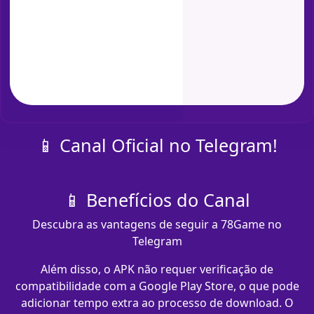
📱 Canal Oficial no Telegram!
📱 Benefícios do Canal
Descubra as vantagens de seguir a 78Game no
Telegram
Além disso, o APK não requer verificação de
compatibilidade com a Google Play Store, o que pode
adicionar tempo extra ao processo de download. O