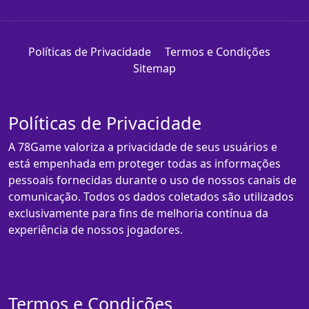
Políticas de Privacidade
Termos e Condições
Sitemap
Políticas de Privacidade
A 78Game valoriza a privacidade de seus usuários e
está empenhada em proteger todas as informações
pessoais fornecidas durante o uso de nossos canais de
comunicação. Todos os dados coletados são utilizados
exclusivamente para fins de melhoria contínua da
experiência de nossos jogadores.
Termos e Condições