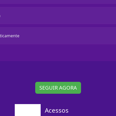
a
aticamente
SEGUIR AGORA
Acessos