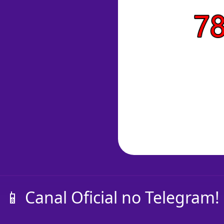
📱 Canal Oficial no Telegram!