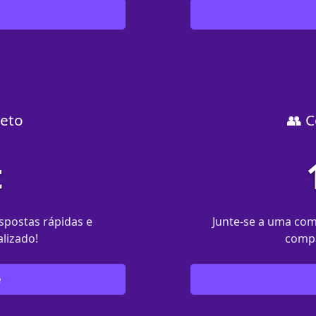
reto
👥 
t
espostas rápidas e
Junte-se a uma com
lizado!
compa
e