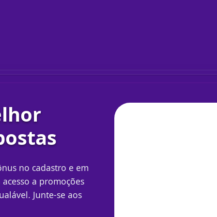
elhor
postas
ônus no cadastro e em
m acesso a promoções
ualável. Junte-se aos