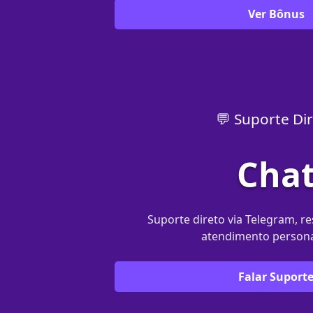
Ver Bônus
💬 Suporte Di
Cha
Suporte direto via Telegram, r
atendimento persona
Falar Suport