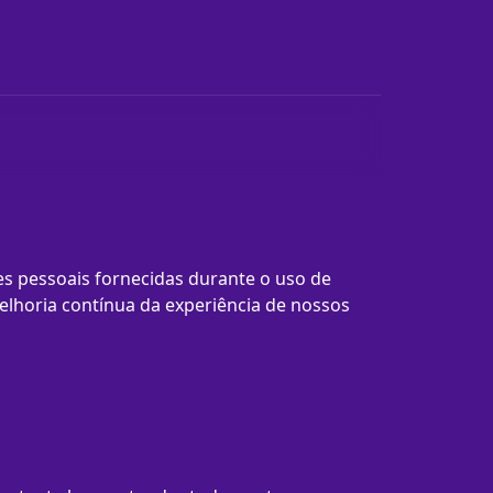
es pessoais fornecidas durante o uso de
elhoria contínua da experiência de nossos