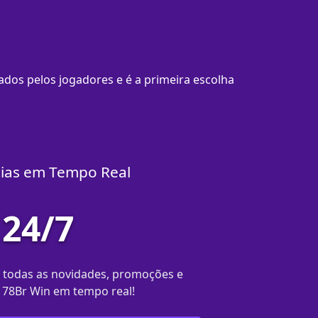
dos pelos jogadores e é a primeira escolha
cias em Tempo Real
24/7
e todas as novidades, promoções e
 78Br Win em tempo real!