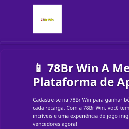
📱 78Br Win A M
Plataforma de A
Cadastre-se na 78Br Win para ganhar b
cada recarga. Com a 78Br Win, você te
incríveis e uma experiência de jogo inig
vencedores agora!