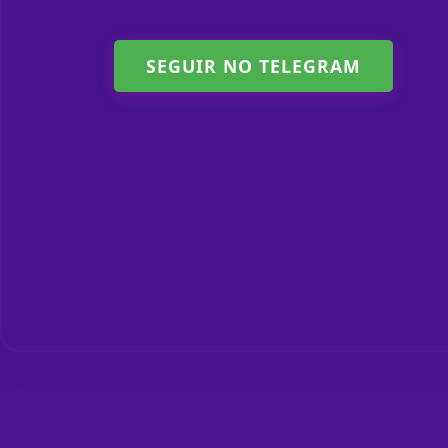
SEGUIR NO TELEGRAM