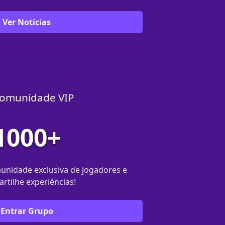
Ver Notícias
Comunidade VIP
1000+
unidade exclusiva de jogadores e
rtilhe experiências!
Entrar Grupo