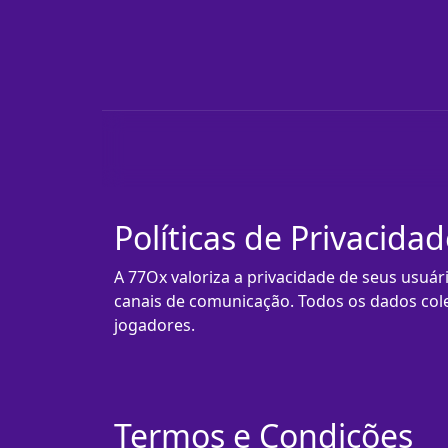
Políticas de Privacida
A 77Ox valoriza a privacidade de seus usuá
canais de comunicação. Todos os dados cole
jogadores.
Termos e Condições