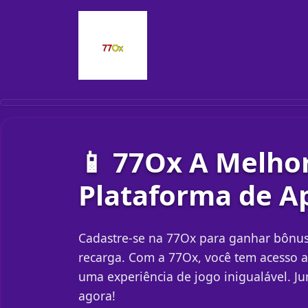
📱 77Ox A Melho
Plataforma de A
Cadastre-se na 77Ox para ganhar bônus
recarga. Com a 77Ox, você tem acesso a
uma experiência de jogo inigualável. J
agora!