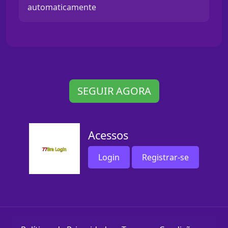
automaticamente
SEGUIR AGORA
Acessos
Login
Registrar-se