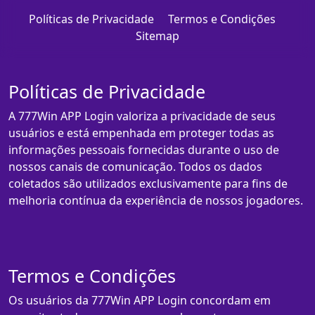
Políticas de Privacidade
Termos e Condições
Sitemap
Políticas de Privacidade
A 777Win APP Login valoriza a privacidade de seus
usuários e está empenhada em proteger todas as
informações pessoais fornecidas durante o uso de
nossos canais de comunicação. Todos os dados
coletados são utilizados exclusivamente para fins de
melhoria contínua da experiência de nossos jogadores.
Termos e Condições
Os usuários da 777Win APP Login concordam em