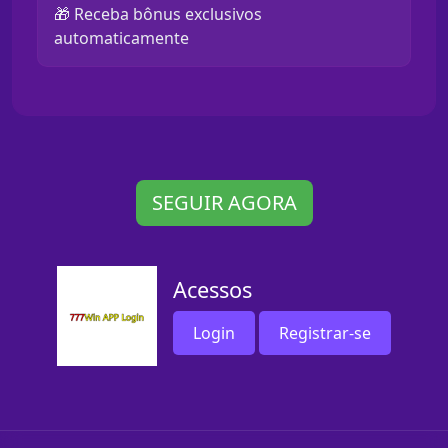
🎁 Receba bônus exclusivos
automaticamente
SEGUIR AGORA
Acessos
Login
Registrar-se