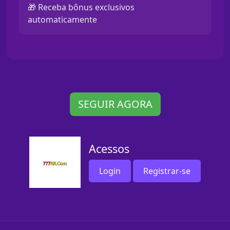
🎁 Receba bônus exclusivos
automaticamente
SEGUIR AGORA
Acessos
Login
Registrar-se