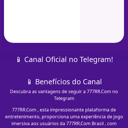
📱 Canal Oficial no Telegram!
📱 Benefícios do Canal
Descubra as vantagens de seguir a 777RR.Com no
Telegram
777RR.Com , esta impressionante plataforma de
entretenimento, proporciona uma experiência de jogo
imersiva aos usuários da 777RR.Com Brasil , com