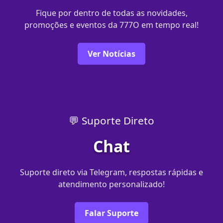
Fique por dentro de todas as novidades,
promoções e eventos da 777O em tempo real!
Ver Notícias
💬 Suporte Direto
Chat
Suporte direto via Telegram, respostas rápidas e
atendimento personalizado!
Falar Suporte