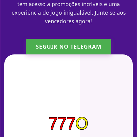
tem acesso a promoções incríveis e uma
experiência de jogo inigualável. Junte-se aos
vencedores agora!
SEGUIR NO TELEGRAM