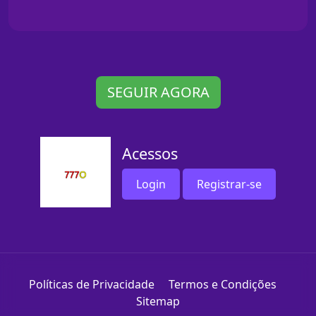
SEGUIR AGORA
Acessos
Login
Registrar-se
Políticas de Privacidade
Termos e Condições
Sitemap