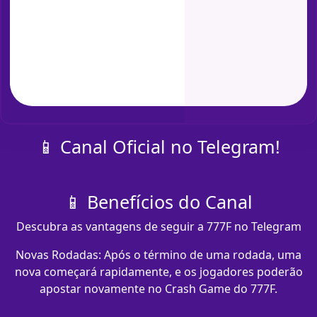
📱 Canal Oficial no Telegram!
📱 Benefícios do Canal
Descubra as vantagens de seguir a 777F no Telegram
Novas Rodadas: Após o término de uma rodada, uma
nova começará rapidamente, e os jogadores poderão
apostar novamente no Crash Game do 777F.