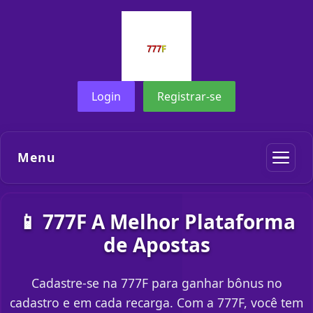
Login
Registrar-se
Menu
📱 777F A Melhor Plataforma
de Apostas
Cadastre-se na 777F para ganhar bônus no
cadastro e em cada recarga. Com a 777F, você tem