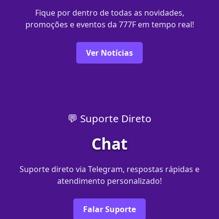
Fique por dentro de todas as novidades,
promoções e eventos da 777F em tempo real!
Ver Notícias
💬 Suporte Direto
Chat
Suporte direto via Telegram, respostas rápidas e
atendimento personalizado!
Falar Suporte