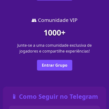
👥 Comunidade VIP
1000+
Junte-se a uma comunidade exclusiva de
jogadores e compartilhe experiências!
Entrar Grupo
📱 Como Seguir no Telegram