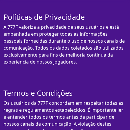
Políticas de Privacidade
A 777F valoriza a privacidade de seus usuários e está
empenhada em proteger todas as informações
pessoais fornecidas durante o uso de nossos canais de
comunicação. Todos os dados coletados são utilizados
exclusivamente para fins de melhoria contínua da
experiência de nossos jogadores.
Termos e Condições
Os usuários da 777F concordam em respeitar todas as
regras e regulamentos estabelecidos. É importante ler
e entender todos os termos antes de participar de
nossos canais de comunicação. A violação destes