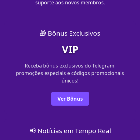
suporte aos novos membros.
🎁 Bônus Exclusivos
VIP
Receba bônus exclusivos do Telegram,
promoções especiais e códigos promocionais
únicos!
Ver Bônus
📢 Notícias em Tempo Real