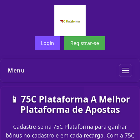
Login
Registrar-se
Menu
📱 75C Plataforma A Melhor
Plataforma de Apostas
Cadastre-se na 75C Plataforma para ganhar
bônus no cadastro e em cada recarga. Com a 75C