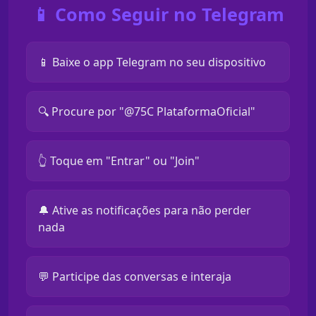
📱 Como Seguir no Telegram
📱 Baixe o app Telegram no seu dispositivo
🔍 Procure por "@75C PlataformaOficial"
👆 Toque em "Entrar" ou "Join"
🔔 Ative as notificações para não perder
nada
💬 Participe das conversas e interaja