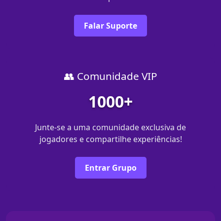
Falar Suporte
👥 Comunidade VIP
1000+
Junte-se a uma comunidade exclusiva de
jogadores e compartilhe experiências!
Entrar Grupo