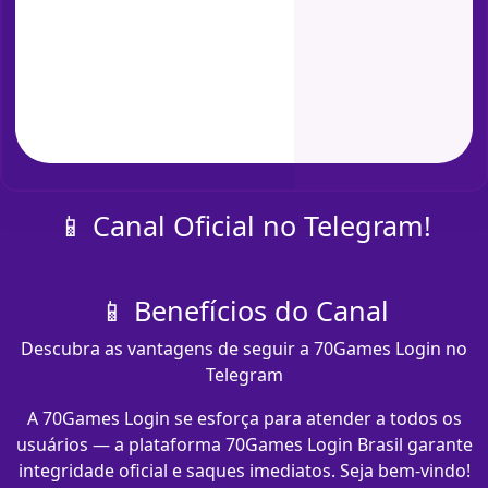
📱 Canal Oficial no Telegram!
📱 Benefícios do Canal
Descubra as vantagens de seguir a 70Games Login no
Telegram
A 70Games Login se esforça para atender a todos os
usuários — a plataforma 70Games Login Brasil garante
integridade oficial e saques imediatos. Seja bem-vindo!