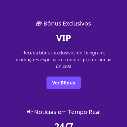
🎁 Bônus Exclusivos
VIP
Receba bônus exclusivos do Telegram,
promoções especiais e códigos promocionais
únicos!
Ver Bônus
📢 Notícias em Tempo Real
24/7