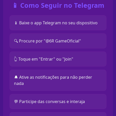
📱 Como Seguir no Telegram
📱 Baixe o app Telegram no seu dispositivo
🔍 Procure por "@6R GameOficial"
👆 Toque em "Entrar" ou "Join"
🔔 Ative as notificações para não perder
nada
💬 Participe das conversas e interaja