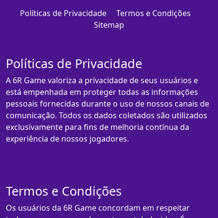
Políticas de Privacidade
Termos e Condições
Sitemap
Políticas de Privacidade
A 6R Game valoriza a privacidade de seus usuários e
está empenhada em proteger todas as informações
pessoais fornecidas durante o uso de nossos canais de
comunicação. Todos os dados coletados são utilizados
exclusivamente para fins de melhoria contínua da
experiência de nossos jogadores.
Termos e Condições
Os usuários da 6R Game concordam em respeitar