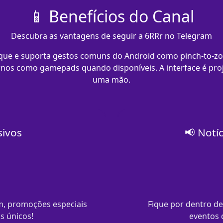
📱 Benefícios do Canal
Descubra as vantagens de seguir a 6RRr no Telegram
oque e suporta gestos comuns do Android como pinch-to-zoom
nos como gamepads quando disponíveis. A interface é projet
uma mão.
sivos
📢 Notí
m, promoções especiais
Fique por dentro d
s únicos!
eventos 