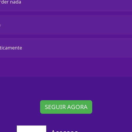
erder nada
a
aticamente
SEGUIR AGORA