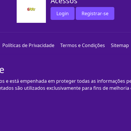
Acessos
Login
Registrar-se
Políticas de Privacidade
Termos e Condições
Sitemap
de
rios e está empenhada em proteger todas as informações p
tados são utilizados exclusivamente para fins de melhoria