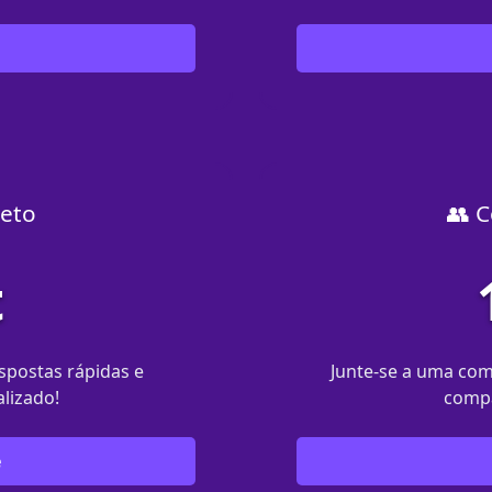
reto
👥 
t
espostas rápidas e
Junte-se a uma com
lizado!
compa
e