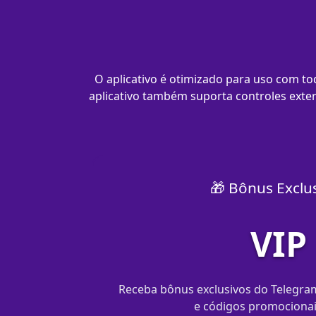
O aplicativo é otimizado para uso com t
aplicativo também suporta controles exter
🎁 Bônus Exclu
VIP
Receba bônus exclusivos do Telegra
e códigos promocionai