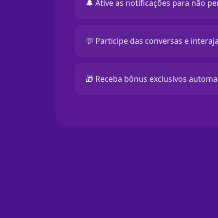
🔔 Ative as notificações para não p
💬 Participe das conversas e interaj
🎁 Receba bônus exclusivos autom