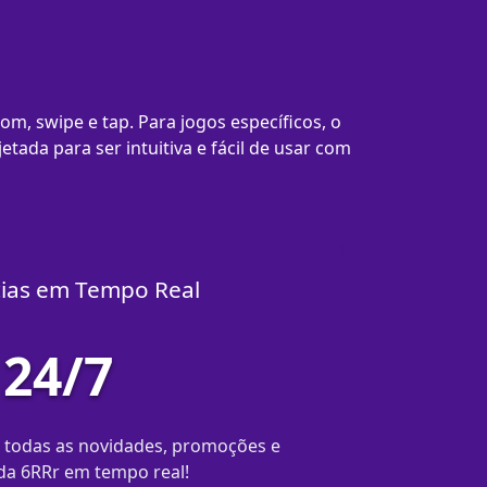
, swipe e tap. Para jogos específicos, o
ada para ser intuitiva e fácil de usar com
cias em Tempo Real
24/7
e todas as novidades, promoções e
da 6RRr em tempo real!