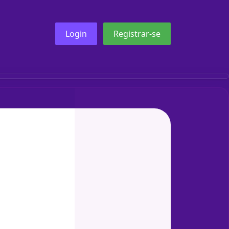
Login
Registrar-se