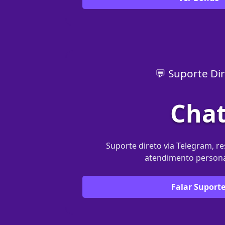
💬 Suporte Di
Cha
Suporte direto via Telegram, r
atendimento persona
Falar Suport