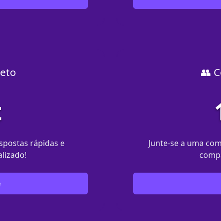
reto
👥 
t
espostas rápidas e
Junte-se a uma com
lizado!
compa
e