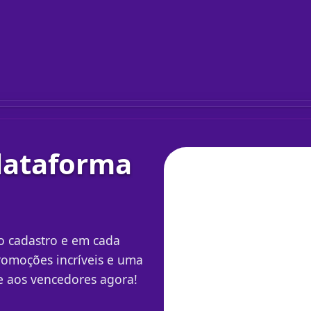
Plataforma
o cadastro e em cada
romoções incríveis e uma
se aos vencedores agora!