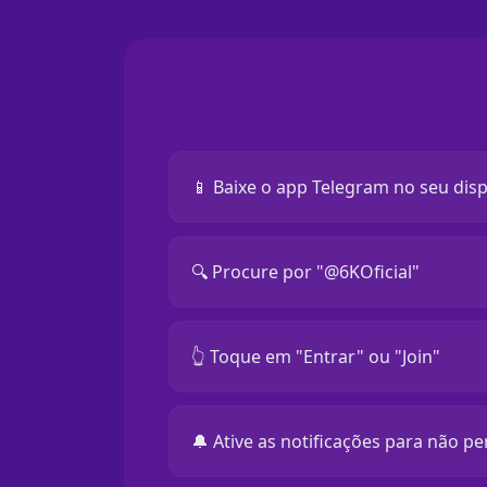
📱 Baixe o app Telegram no seu disp
🔍 Procure por "@6KOficial"
👆 Toque em "Entrar" ou "Join"
🔔 Ative as notificações para não p