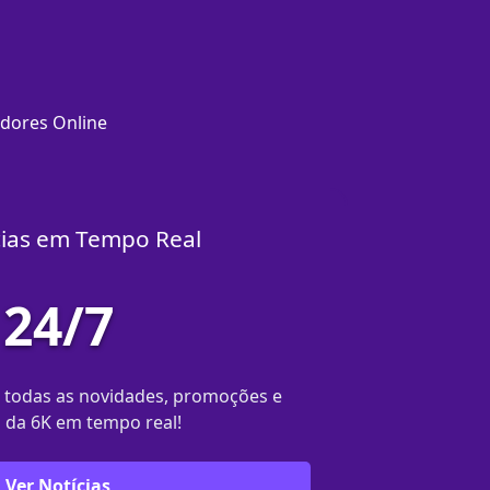
adores Online
cias em Tempo Real
24/7
e todas as novidades, promoções e
 da 6K em tempo real!
Ver Notícias