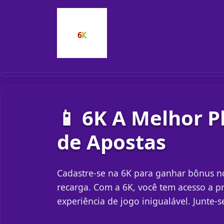
📱 6K A Melhor 
de Apostas
Cadastre-se na 6K para ganhar bônus n
recarga. Com a 6K, você tem acesso a p
experiência de jogo inigualável. Junte-