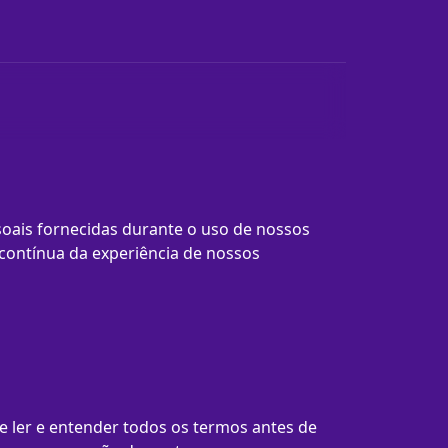
soais fornecidas durante o uso de nossos
 contínua da experiência de nossos
e ler e entender todos os termos antes de