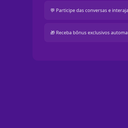
💬 Participe das conversas e interaj
🎁 Receba bônus exclusivos autom