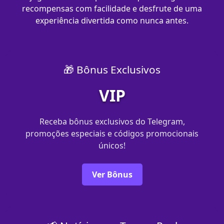
recompensas com facilidade e desfrute de uma
experiência divertida como nunca antes.
🎁 Bônus Exclusivos
VIP
Receba bônus exclusivos do Telegram,
promoções especiais e códigos promocionais
únicos!
Ver Bônus