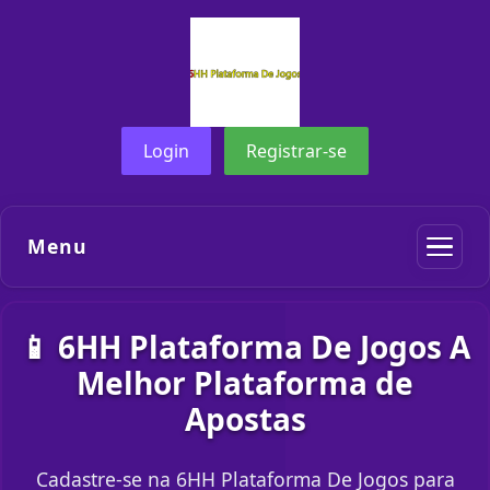
Login
Registrar-se
Menu
📱 6HH Plataforma De Jogos A
Melhor Plataforma de
Apostas
Cadastre-se na 6HH Plataforma De Jogos para