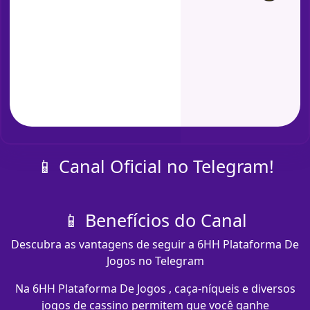
📱 Canal Oficial no Telegram!
📱 Benefícios do Canal
Descubra as vantagens de seguir a 6HH Plataforma De
Jogos no Telegram
Na 6HH Plataforma De Jogos , caça-níqueis e diversos
jogos de cassino permitem que você ganhe