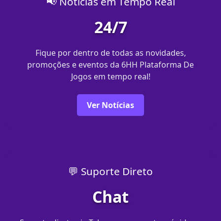
📢 Notícias em Tempo Real
24/7
Fique por dentro de todas as novidades,
promoções e eventos da 6HH Plataforma De
Jogos em tempo real!
Ver Notícias
💬 Suporte Direto
Chat