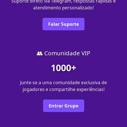
Suporte direto via Telegram, respostas rápidas e
atendimento personalizado!
Falar Suporte
👥 Comunidade VIP
1000+
Junte-se a uma comunidade exclusiva de
jogadores e compartilhe experiências!
Entrar Grupo