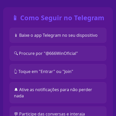
📱 Como Seguir no Telegram
📱 Baixe o app Telegram no seu dispositivo
🔍 Procure por "@666WinOficial"
👆 Toque em "Entrar" ou "Join"
🔔 Ative as notificações para não perder
nada
💬 Participe das conversas e interaja