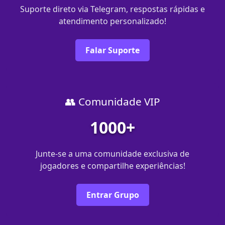
Suporte direto via Telegram, respostas rápidas e
atendimento personalizado!
Falar Suporte
👥 Comunidade VIP
1000+
Junte-se a uma comunidade exclusiva de
jogadores e compartilhe experiências!
Entrar Grupo