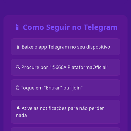
📱 Como Seguir no Telegram
📱 Baixe o app Telegram no seu dispositivo
🔍 Procure por "@666A PlataformaOficial"
👆 Toque em "Entrar" ou "Join"
🔔 Ative as notificações para não perder
nada