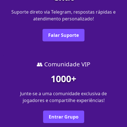
Suporte direto via Telegram, respostas rápidas e
atendimento personalizado!
Falar Suporte
👥 Comunidade VIP
1000+
Junte-se a uma comunidade exclusiva de
jogadores e compartilhe experiências!
Entrar Grupo