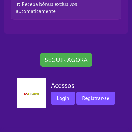
🎁 Receba bônus exclusivos
automaticamente
SEGUIR AGORA
Acessos
Login
Registrar-se