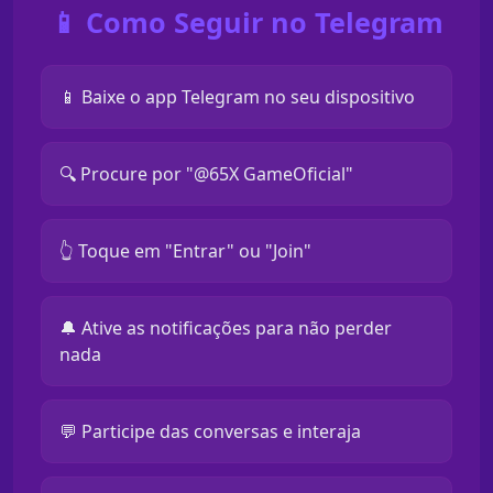
📱 Como Seguir no Telegram
📱 Baixe o app Telegram no seu dispositivo
🔍 Procure por "@65X GameOficial"
👆 Toque em "Entrar" ou "Join"
🔔 Ative as notificações para não perder
nada
💬 Participe das conversas e interaja