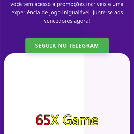
você tem acesso a promoções incríveis e uma
experiência de jogo inigualável. Junte-se aos
vencedores agora!
SEGUIR NO TELEGRAM