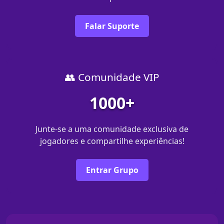
Falar Suporte
👥 Comunidade VIP
1000+
Junte-se a uma comunidade exclusiva de
jogadores e compartilhe experiências!
Entrar Grupo