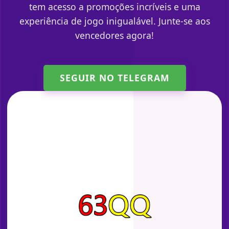
tem acesso a promoções incríveis e uma
experiência de jogo inigualável. Junte-se aos
vencedores agora!
SEGUIR NO TELEGRAM