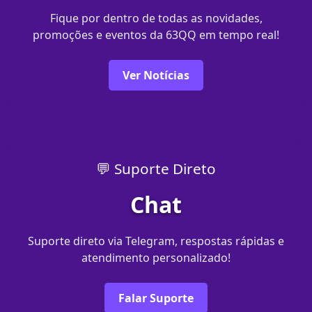
Fique por dentro de todas as novidades,
promoções e eventos da 63QQ em tempo real!
Ver Notícias
💬 Suporte Direto
Chat
Suporte direto via Telegram, respostas rápidas e
atendimento personalizado!
Falar Suporte