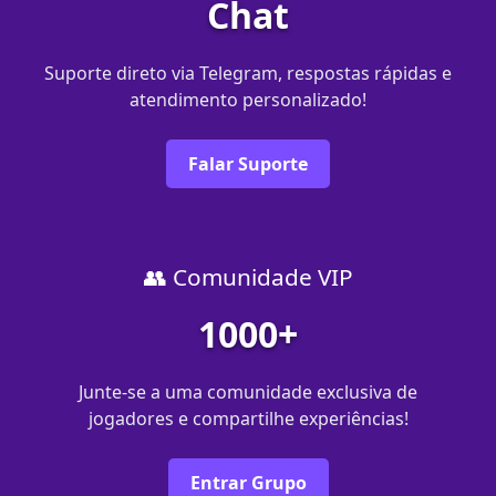
Chat
Suporte direto via Telegram, respostas rápidas e
atendimento personalizado!
Falar Suporte
👥 Comunidade VIP
1000+
Junte-se a uma comunidade exclusiva de
jogadores e compartilhe experiências!
Entrar Grupo