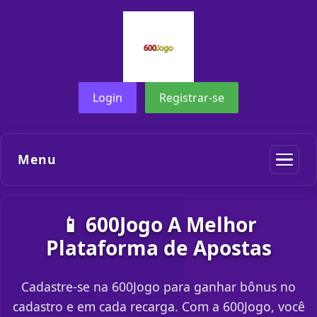
Login
Registrar-se
Menu
📱 600Jogo A Melhor
Plataforma de Apostas
Cadastre-se na 600Jogo para ganhar bônus no
cadastro e em cada recarga. Com a 600Jogo, você