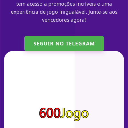
tem acesso a promoções incríveis e uma
experiência de jogo inigualável. Junte-se aos
vencedores agora!
SEGUIR NO TELEGRAM