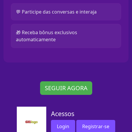
💬 Participe das conversas e interaja
🎁 Receba bônus exclusivos
automaticamente
SEGUIR AGORA
Acessos
Login
Registrar-se