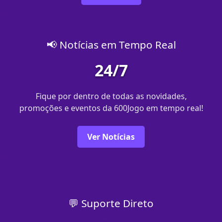
📢 Notícias em Tempo Real
24/7
Fique por dentro de todas as novidades,
promoções e eventos da 600Jogo em tempo real!
Ver Notícias
💬 Suporte Direto