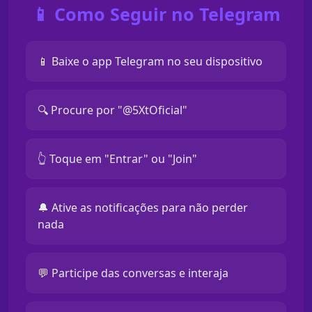
📱 Como Seguir no Telegram
📱 Baixe o app Telegram no seu dispositivo
🔍 Procure por "@5XtOficial"
👆 Toque em "Entrar" ou "Join"
🔔 Ative as notificações para não perder
nada
💬 Participe das conversas e interaja