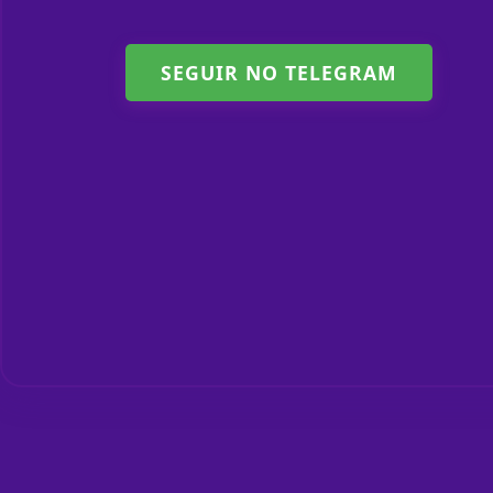
SEGUIR NO TELEGRAM