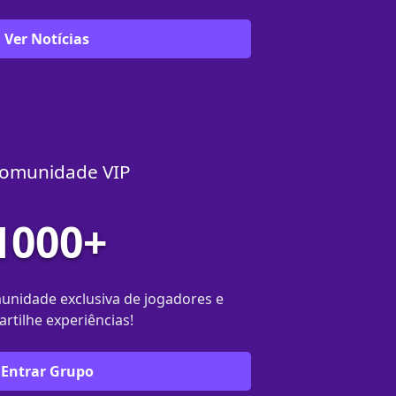
Ver Notícias
Comunidade VIP
1000+
unidade exclusiva de jogadores e
rtilhe experiências!
Entrar Grupo