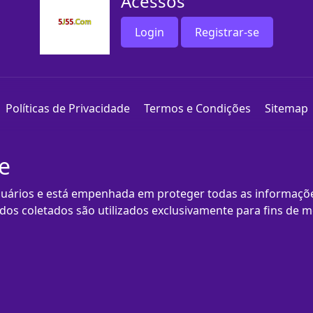
Acessos
Login
Registrar-se
Políticas de Privacidade
Termos e Condições
Sitemap
de
usuários e está empenhada em proteger todas as informaçõ
os coletados são utilizados exclusivamente para fins de m