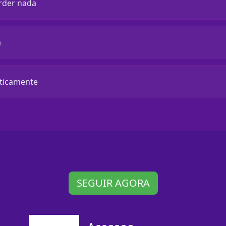
erder nada
a
aticamente
SEGUIR AGORA