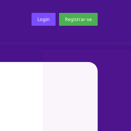
Login
Registrar-se