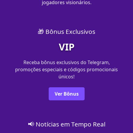
jogadores visionários.
🎁 Bônus Exclusivos
VIP
Receba bônus exclusivos do Telegram,
promoções especiais e códigos promocionais
únicos!
Ver Bônus
📢 Notícias em Tempo Real