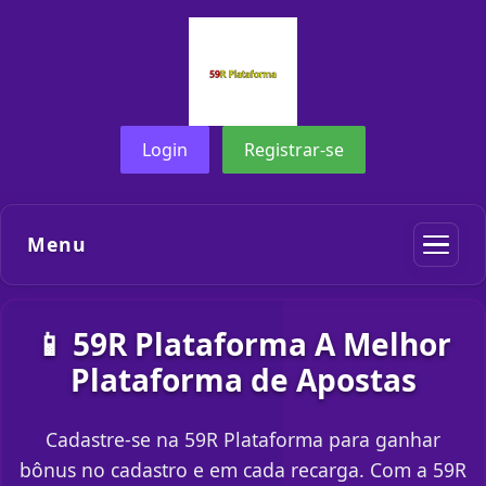
Login
Registrar-se
Menu
📱 59R Plataforma A Melhor
Plataforma de Apostas
Cadastre-se na 59R Plataforma para ganhar
bônus no cadastro e em cada recarga. Com a 59R