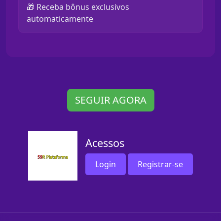
🎁 Receba bônus exclusivos
automaticamente
SEGUIR AGORA
Acessos
Login
Registrar-se