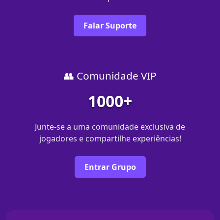
Falar Suporte
👥 Comunidade VIP
1000+
Junte-se a uma comunidade exclusiva de
jogadores e compartilhe experiências!
Entrar Grupo