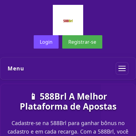
Login
Registrar-se
Menu
📱 588Brl A Melhor
Plataforma de Apostas
Cadastre-se na 588Brl para ganhar bônus no
cadastro e em cada recarga. Com a 588Brl, você