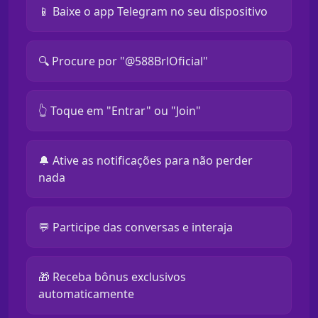
📱 Baixe o app Telegram no seu dispositivo
🔍 Procure por "@588BrlOficial"
👆 Toque em "Entrar" ou "Join"
🔔 Ative as notificações para não perder
nada
💬 Participe das conversas e interaja
🎁 Receba bônus exclusivos
automaticamente