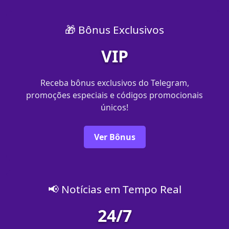
🎁 Bônus Exclusivos
VIP
Receba bônus exclusivos do Telegram,
promoções especiais e códigos promocionais
únicos!
Ver Bônus
📢 Notícias em Tempo Real
24/7