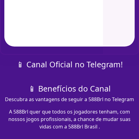
📱 Canal Oficial no Telegram!
📱 Benefícios do Canal
Descubra as vantagens de seguir a 588Brl no Telegram
A 588Brl quer que todos os jogadores tenham, com
nossos jogos profissionais, a chance de mudar suas
vidas com a 588Brl Brasil .