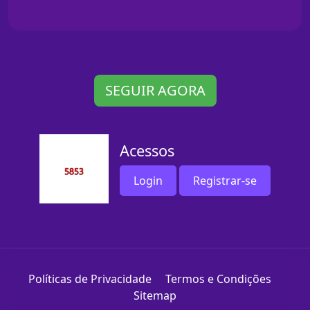
SEGUIR AGORA
Acessos
Login
Registrar-se
Políticas de Privacidade
Termos e Condições
Sitemap