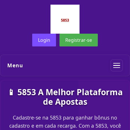
Login
Registrar-se
Menu
📱 5853 A Melhor Plataforma
de Apostas
Cadastre-se na 5853 para ganhar bônus no
cadastro e em cada recarga. Com a 5853, você