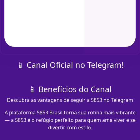
📱 Canal Oficial no Telegram!
📱 Benefícios do Canal
Descubra as vantagens de seguir a 5853 no Telegram
A plataforma 5853 Brasil torna sua rotina mais vibrante
— a 5853 é o refúgio perfeito para quem ama viver e se
divertir com estilo.