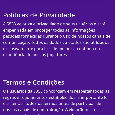
Políticas de Privacidade
A 5853 valoriza a privacidade de seus usuários e está
empenhada em proteger todas as informações
pessoais fornecidas durante o uso de nossos canais de
comunicação. Todos os dados coletados são utilizados
exclusivamente para fins de melhoria contínua da
experiência de nossos jogadores.
Termos e Condições
Os usuários da 5853 concordam em respeitar todas as
regras e regulamentos estabelecidos. É importante ler
e entender todos os termos antes de participar de
nossos canais de comunicação. A violação destes