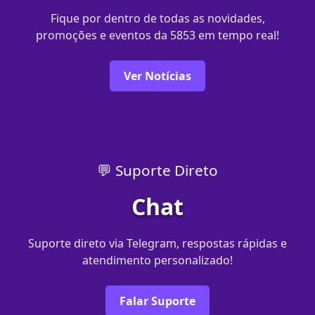
Fique por dentro de todas as novidades,
promoções e eventos da 5853 em tempo real!
Ver Notícias
💬 Suporte Direto
Chat
Suporte direto via Telegram, respostas rápidas e
atendimento personalizado!
Falar Suporte