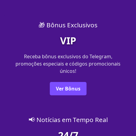
🎁 Bônus Exclusivos
VIP
Receba bônus exclusivos do Telegram,
promoções especiais e códigos promocionais
únicos!
Ver Bônus
📢 Notícias em Tempo Real
24/7