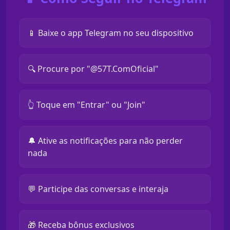
📱 Baixe o app Telegram no seu dispositivo
🔍 Procure por "@57T.ComOficial"
👆 Toque em "Entrar" ou "Join"
🔔 Ative as notificações para não perder
nada
💬 Participe das conversas e interaja
🎁 Receba bônus exclusivos