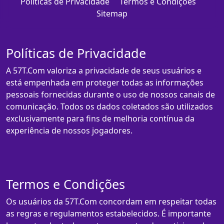
Políticas de Privacidade
Termos e Condições
Sitemap
Políticas de Privacidade
A 57T.Com valoriza a privacidade de seus usuários e
está empenhada em proteger todas as informações
pessoais fornecidas durante o uso de nossos canais de
comunicação. Todos os dados coletados são utilizados
exclusivamente para fins de melhoria contínua da
experiência de nossos jogadores.
Termos e Condições
Os usuários da 57T.Com concordam em respeitar todas
as regras e regulamentos estabelecidos. É importante