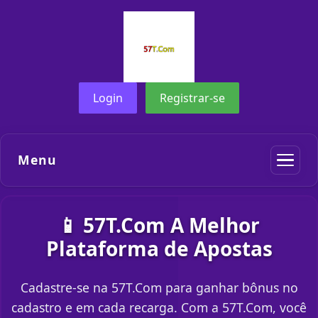
Login
Registrar-se
Menu
📱 57T.Com A Melhor
Plataforma de Apostas
Cadastre-se na 57T.Com para ganhar bônus no
cadastro e em cada recarga. Com a 57T.Com, você