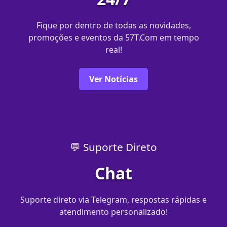
Fique por dentro de todas as novidades,
promoções e eventos da 57T.Com em tempo
real!
Ver Notícias
💬 Suporte Direto
Chat
Suporte direto via Telegram, respostas rápidas e
atendimento personalizado!