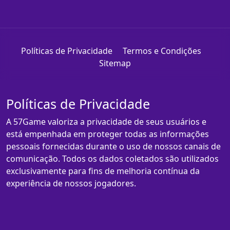
Políticas de Privacidade
Termos e Condições
Sitemap
Políticas de Privacidade
A 57Game valoriza a privacidade de seus usuários e
está empenhada em proteger todas as informações
pessoais fornecidas durante o uso de nossos canais de
comunicação. Todos os dados coletados são utilizados
exclusivamente para fins de melhoria contínua da
experiência de nossos jogadores.