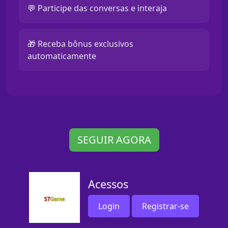
💬 Participe das conversas e interaja
🎁 Receba bônus exclusivos
automaticamente
SEGUIR AGORA
Acessos
Login
Registrar-se