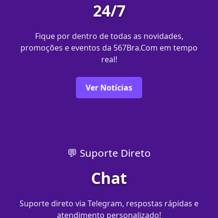
24/7
Fique por dentro de todas as novidades,
promoções e eventos da 567Bra.Com em tempo
real!
Ver Notícias
💬 Suporte Direto
Chat
Suporte direto via Telegram, respostas rápidas e
atendimento personalizado!