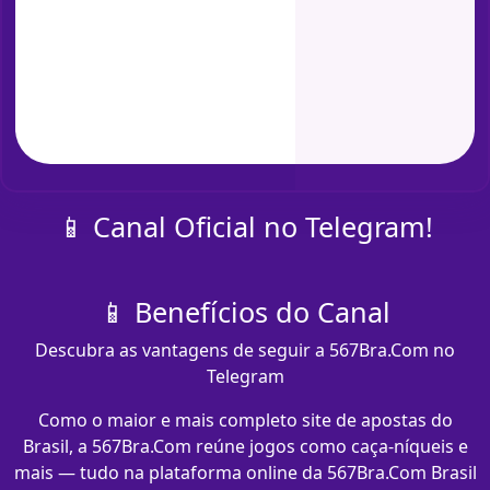
📱 Canal Oficial no Telegram!
📱 Benefícios do Canal
Descubra as vantagens de seguir a 567Bra.Com no
Telegram
Como o maior e mais completo site de apostas do
Brasil, a 567Bra.Com reúne jogos como caça-níqueis e
mais — tudo na plataforma online da 567Bra.Com Brasil