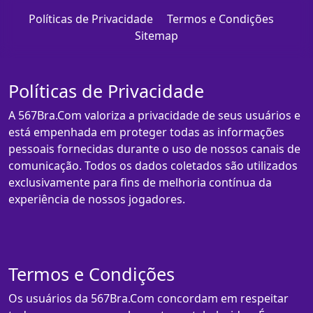
Políticas de Privacidade
Termos e Condições
Sitemap
Políticas de Privacidade
A 567Bra.Com valoriza a privacidade de seus usuários e
está empenhada em proteger todas as informações
pessoais fornecidas durante o uso de nossos canais de
comunicação. Todos os dados coletados são utilizados
exclusivamente para fins de melhoria contínua da
experiência de nossos jogadores.
Termos e Condições
Os usuários da 567Bra.Com concordam em respeitar