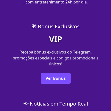
, com entretenimento 24h por dia.
🎁 Bônus Exclusivos
VIP
Receba bônus exclusivos do Telegram,
promoções especiais e códigos promocionais
únicos!
Ver Bônus
📢 Notícias em Tempo Real