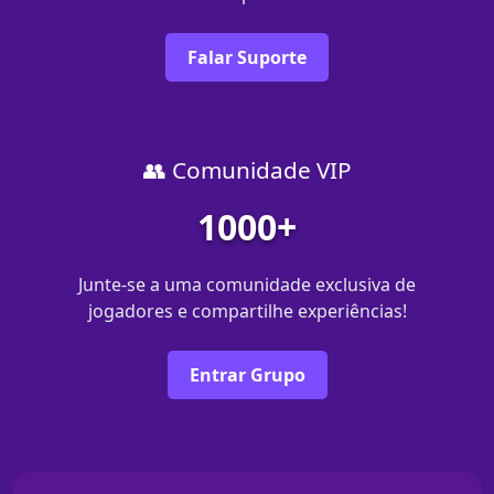
Falar Suporte
👥 Comunidade VIP
1000+
Junte-se a uma comunidade exclusiva de
jogadores e compartilhe experiências!
Entrar Grupo