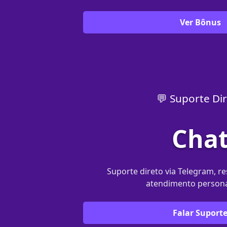
Ver Bônus
💬 Suporte Di
Cha
Suporte direto via Telegram, r
atendimento persona
Falar Suport