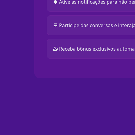
🔔 Ative as notificações para não p
💬 Participe das conversas e interaj
🎁 Receba bônus exclusivos autom