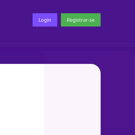
Login
Registrar-se