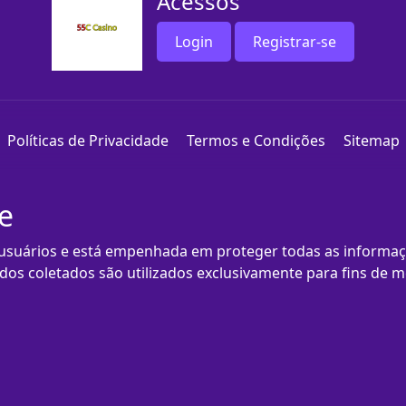
Acessos
Login
Registrar-se
Políticas de Privacidade
Termos e Condições
Sitemap
de
s usuários e está empenhada em proteger todas as informa
os coletados são utilizados exclusivamente para fins de m