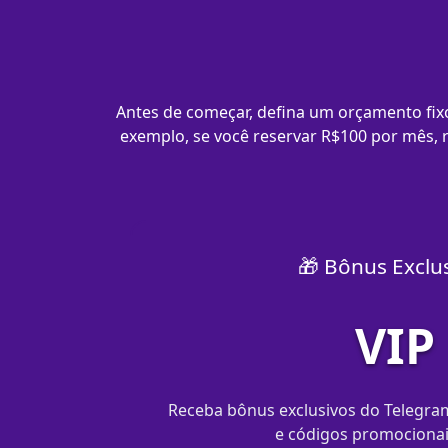
Antes de começar, defina um orçamento fix
exemplo, se você reservar R$100 por mês, 
🎁 Bônus Exclu
VIP
Receba bônus exclusivos do Telegra
e códigos promocionai