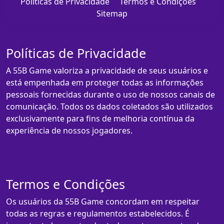
Políticas de Privacidade
Termos e Condições
Sitemap
Políticas de Privacidade
A 55B Game valoriza a privacidade de seus usuários e
está empenhada em proteger todas as informações
pessoais fornecidas durante o uso de nossos canais de
comunicação. Todos os dados coletados são utilizados
exclusivamente para fins de melhoria contínua da
experiência de nossos jogadores.
Termos e Condições
Os usuários da 55B Game concordam em respeitar
todas as regras e regulamentos estabelecidos. É