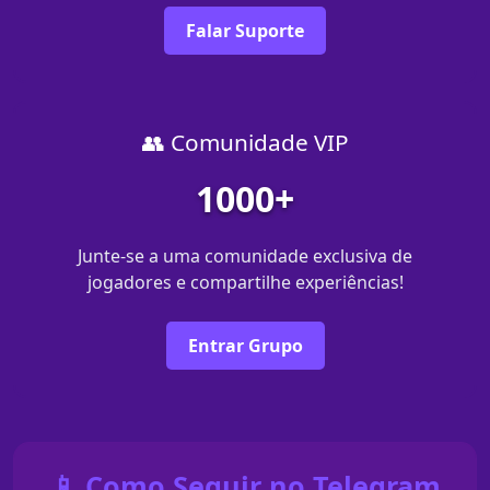
Falar Suporte
👥 Comunidade VIP
1000+
Junte-se a uma comunidade exclusiva de
jogadores e compartilhe experiências!
Entrar Grupo
📱 Como Seguir no Telegram