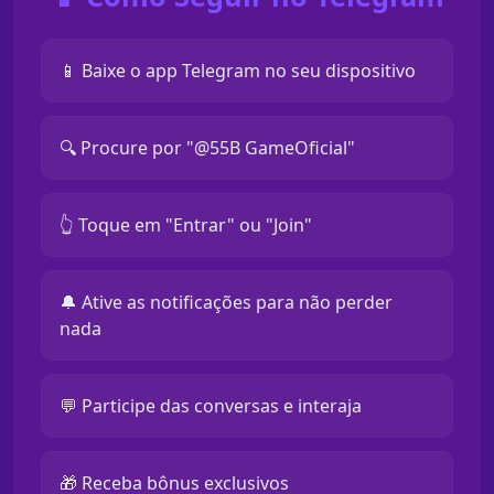
📱 Baixe o app Telegram no seu dispositivo
🔍 Procure por "@55B GameOficial"
👆 Toque em "Entrar" ou "Join"
🔔 Ative as notificações para não perder
nada
💬 Participe das conversas e interaja
🎁 Receba bônus exclusivos