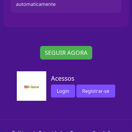
automaticamente
SEGUIR AGORA
Acessos
Login
Registrar-se