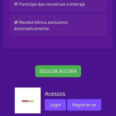
💬 Participe das conversas e interaja
🎁 Receba bônus exclusivos
automaticamente
SEGUIR AGORA
Acessos
Login
Registrar-se