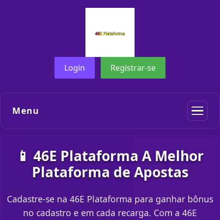
Login
Registrar-se
Menu
📱 46E Plataforma A Melhor
Plataforma de Apostas
Cadastre-se na 46E Plataforma para ganhar bônus
no cadastro e em cada recarga. Com a 46E