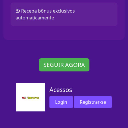
🎁 Receba bônus exclusivos
automaticamente
SEGUIR AGORA
Acessos
Login
Registrar-se