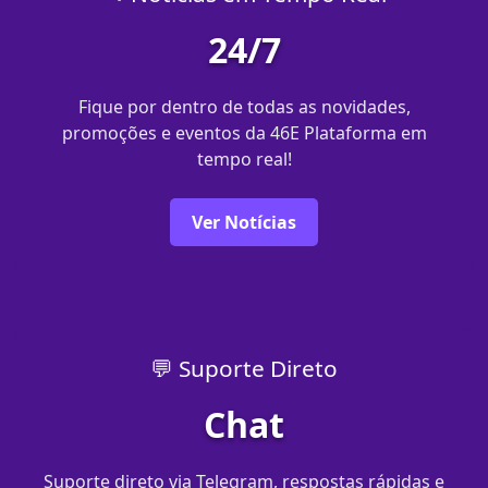
24/7
Fique por dentro de todas as novidades,
promoções e eventos da 46E Plataforma em
tempo real!
Ver Notícias
💬 Suporte Direto
Chat
Suporte direto via Telegram, respostas rápidas e