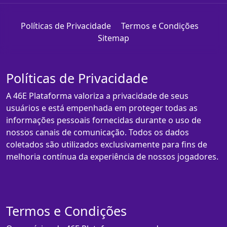
Políticas de Privacidade
Termos e Condições
Sitemap
Políticas de Privacidade
A 46E Plataforma valoriza a privacidade de seus
usuários e está empenhada em proteger todas as
informações pessoais fornecidas durante o uso de
nossos canais de comunicação. Todos os dados
coletados são utilizados exclusivamente para fins de
melhoria contínua da experiência de nossos jogadores.
Termos e Condições