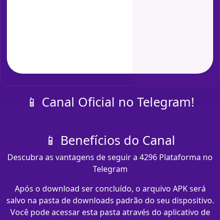
📱 Canal Oficial no Telegram!
📱 Benefícios do Canal
Descubra as vantagens de seguir a 4296 Plataforma no
Telegram
Após o download ser concluído, o arquivo APK será
salvo na pasta de downloads padrão do seu dispositivo.
Você pode acessar esta pasta através do aplicativo de