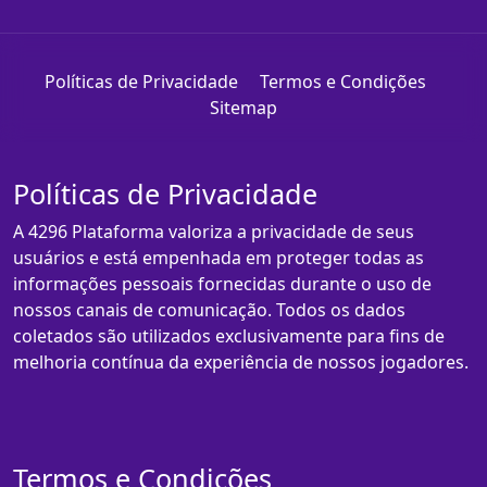
Políticas de Privacidade
Termos e Condições
Sitemap
Políticas de Privacidade
A 4296 Plataforma valoriza a privacidade de seus
usuários e está empenhada em proteger todas as
informações pessoais fornecidas durante o uso de
nossos canais de comunicação. Todos os dados
coletados são utilizados exclusivamente para fins de
melhoria contínua da experiência de nossos jogadores.
Termos e Condições