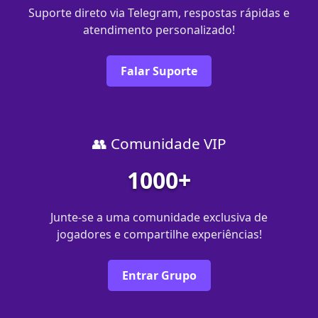
Suporte direto via Telegram, respostas rápidas e
atendimento personalizado!
Falar Suporte
👥 Comunidade VIP
1000+
Junte-se a uma comunidade exclusiva de
jogadores e compartilhe experiências!
Entrar Grupo