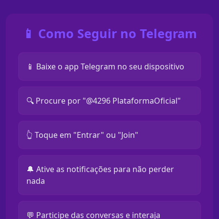
📱 Como Seguir no Telegram
📱 Baixe o app Telegram no seu dispositivo
🔍 Procure por "@4296 PlataformaOficial"
👆 Toque em "Entrar" ou "Join"
🔔 Ative as notificações para não perder
nada
💬 Participe das conversas e interaja