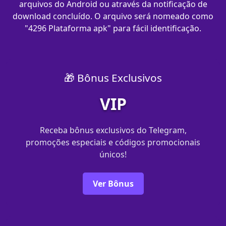
arquivos do Android ou através da notificação de
download concluído. O arquivo será nomeado como
"4296 Plataforma apk" para fácil identificação.
🎁 Bônus Exclusivos
VIP
Receba bônus exclusivos do Telegram,
promoções especiais e códigos promocionais
únicos!
Ver Bônus