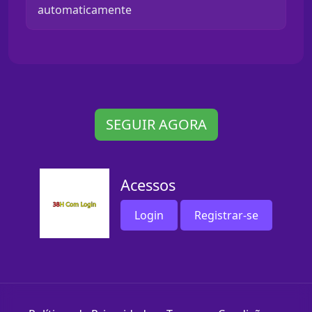
automaticamente
SEGUIR AGORA
Acessos
Login
Registrar-se