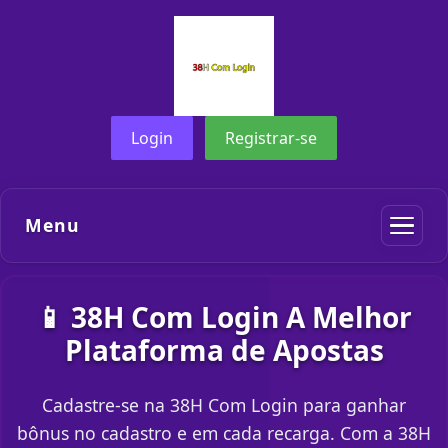
Login
Registrar-se
Menu
📱 38H Com Login A Melhor
Plataforma de Apostas
Cadastre-se na 38H Com Login para ganhar
bônus no cadastro e em cada recarga. Com a 38H