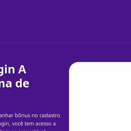
gin A
ma de
anhar bônus no cadastro
gin, você tem acesso a