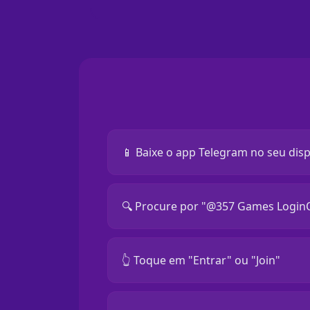
📱 Baixe o app Telegram no seu disp
🔍 Procure por "@357 Games LoginO
👆 Toque em "Entrar" ou "Join"