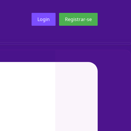
Login
Registrar-se