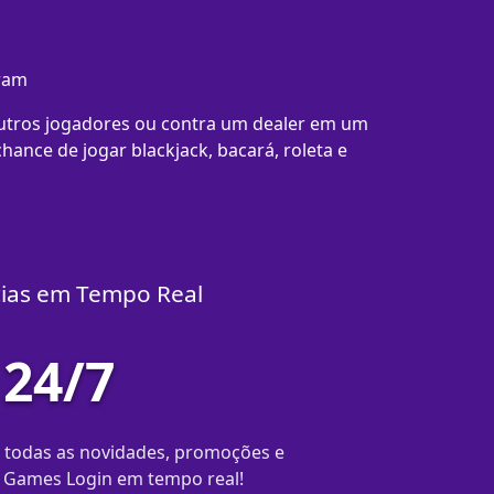
gram
outros jogadores ou contra um dealer em um
hance de jogar blackjack, bacará, roleta e
cias em Tempo Real
24/7
e todas as novidades, promoções e
 Games Login em tempo real!