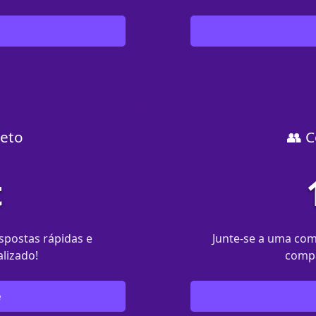
reto
👥 
t
espostas rápidas e
Junte-se a uma com
lizado!
compa
e