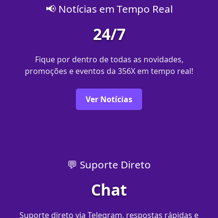
📢 Notícias em Tempo Real
24/7
Fique por dentro de todas as novidades,
promoções e eventos da 356X em tempo real!
Ver Notícias
💬 Suporte Direto
Chat
Suporte direto via Telegram, respostas rápidas e