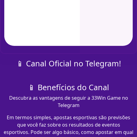
📱 Canal Oficial no Telegram!
📱 Benefícios do Canal
Descubra as vantagens de seguir a 33Win Game no
Telegram
Em termos simples, apostas esportivas são previsões
que você faz sobre os resultados de eventos
esportivos. Pode ser algo básico, como apostar em qual