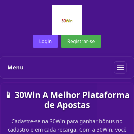
Login
Registrar-se
Menu
📱 30Win A Melhor Plataforma
de Apostas
Cadastre-se na 30Win para ganhar bônus no
cadastro e em cada recarga. Com a 30Win, você