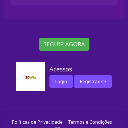
SEGUIR AGORA
Acessos
Login
Registrar-se
Políticas de Privacidade
Termos e Condições