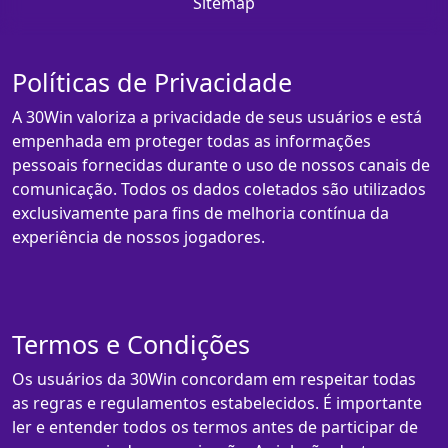
Sitemap
Políticas de Privacidade
A 30Win valoriza a privacidade de seus usuários e está
empenhada em proteger todas as informações
pessoais fornecidas durante o uso de nossos canais de
comunicação. Todos os dados coletados são utilizados
exclusivamente para fins de melhoria contínua da
experiência de nossos jogadores.
Termos e Condições
Os usuários da 30Win concordam em respeitar todas
as regras e regulamentos estabelecidos. É importante
ler e entender todos os termos antes de participar de