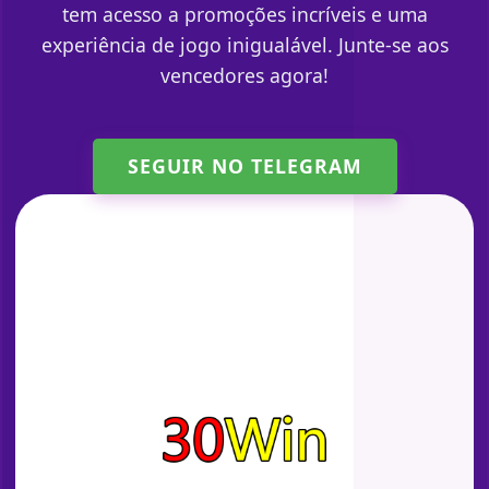
tem acesso a promoções incríveis e uma
experiência de jogo inigualável. Junte-se aos
vencedores agora!
SEGUIR NO TELEGRAM