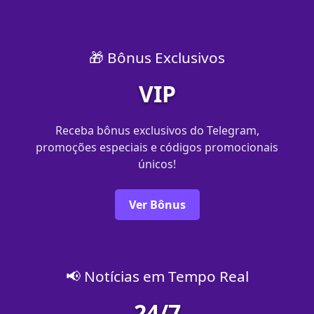
🎁 Bônus Exclusivos
VIP
Receba bônus exclusivos do Telegram,
promoções especiais e códigos promocionais
únicos!
Ver Bônus
📢 Notícias em Tempo Real
24/7