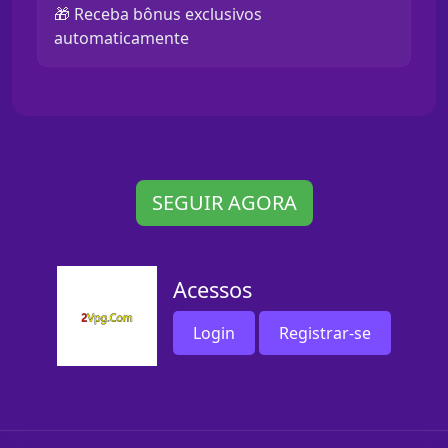
🎁 Receba bônus exclusivos
automaticamente
SEGUIR AGORA
Acessos
Login
Registrar-se