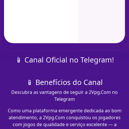
📱 Canal Oficial no Telegram!
📱 Benefícios do Canal
Descubra as vantagens de seguir a 2Vpg.Com no
Telegram
Como uma plataforma emergente dedicada ao bom
atendimento, a 2Vpg.Com conquistou os jogadores
com jogos de qualidade e serviço excelente — a