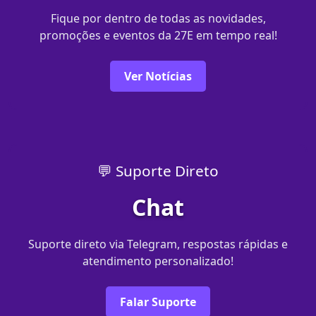
Fique por dentro de todas as novidades,
promoções e eventos da 27E em tempo real!
Ver Notícias
💬 Suporte Direto
Chat
Suporte direto via Telegram, respostas rápidas e
atendimento personalizado!
Falar Suporte