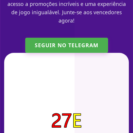
acesso a promoções incríveis e uma experiência
de jogo inigualável. Junte-se aos vencedores
agora!
SEGUIR NO TELEGRAM