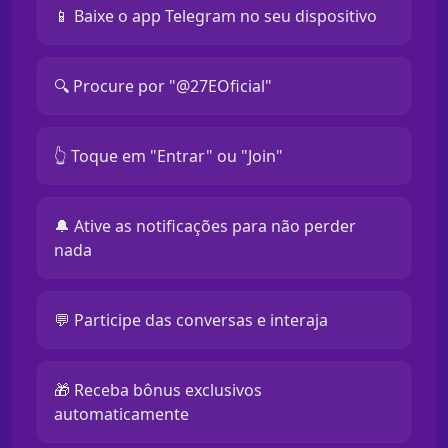
📱 Baixe o app Telegram no seu dispositivo
🔍 Procure por "@27EOficial"
👆 Toque em "Entrar" ou "Join"
🔔 Ative as notificações para não perder
nada
💬 Participe das conversas e interaja
🎁 Receba bônus exclusivos
automaticamente