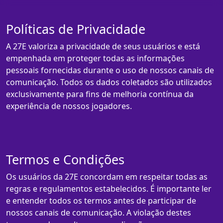
Políticas de Privacidade
A 27E valoriza a privacidade de seus usuários e está
empenhada em proteger todas as informações
pessoais fornecidas durante o uso de nossos canais de
comunicação. Todos os dados coletados são utilizados
exclusivamente para fins de melhoria contínua da
experiência de nossos jogadores.
Termos e Condições
Os usuários da 27E concordam em respeitar todas as
regras e regulamentos estabelecidos. É importante ler
e entender todos os termos antes de participar de
nossos canais de comunicação. A violação destes