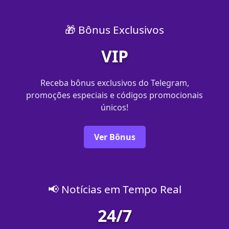
🎁 Bônus Exclusivos
VIP
Receba bônus exclusivos do Telegram,
promoções especiais e códigos promocionais
únicos!
Ver Bônus
📢 Notícias em Tempo Real
24/7