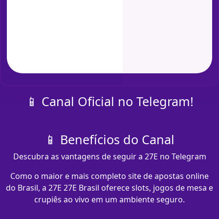
📱 Canal Oficial no Telegram!
📱 Benefícios do Canal
Descubra as vantagens de seguir a 27E no Telegram
Como o maior e mais completo site de apostas online
do Brasil, a 27E 27E Brasil oferece slots, jogos de mesa e
crupiês ao vivo em um ambiente seguro.