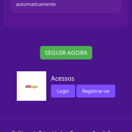
automaticamente
SEGUIR AGORA
Acessos
Login
Registrar-se