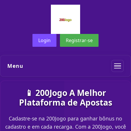
Login
Registrar-se
Menu
📱 200Jogo A Melhor
Plataforma de Apostas
Cadastre-se na 200Jogo para ganhar bônus no
cadastro e em cada recarga. Com a 200Jogo, você