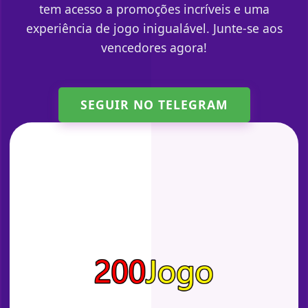
tem acesso a promoções incríveis e uma
experiência de jogo inigualável. Junte-se aos
vencedores agora!
SEGUIR NO TELEGRAM