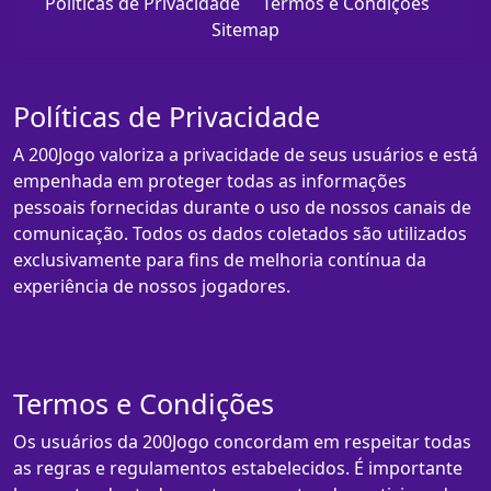
Políticas de Privacidade
Termos e Condições
Sitemap
Políticas de Privacidade
A 200Jogo valoriza a privacidade de seus usuários e está
empenhada em proteger todas as informações
pessoais fornecidas durante o uso de nossos canais de
comunicação. Todos os dados coletados são utilizados
exclusivamente para fins de melhoria contínua da
experiência de nossos jogadores.
Termos e Condições
Os usuários da 200Jogo concordam em respeitar todas
as regras e regulamentos estabelecidos. É importante