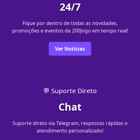
24/7
Fique por dentro de todas as novidades,
promoções e eventos da 200Jogo em tempo real!
Ver Notícias
💬 Suporte Direto
Chat
Suporte direto via Telegram, respostas rápidas e
atendimento personalizado!