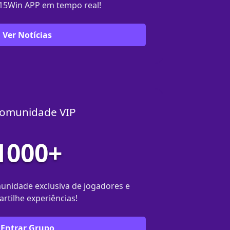
15Win APP em tempo real!
Ver Notícias
Comunidade VIP
1000+
unidade exclusiva de jogadores e
rtilhe experiências!
Entrar Grupo