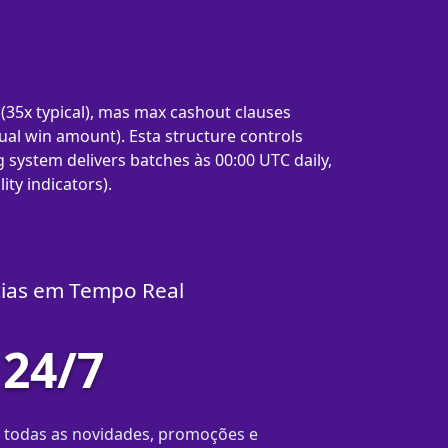
m
35x typical), mas max cashout clauses
al win amount). Esta structure controls
 system delivers batches às 00:00 UTC daily,
ity indicators).
cias em Tempo Real
24/7
e todas as novidades, promoções e