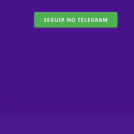
SEGUIR NO TELEGRAM