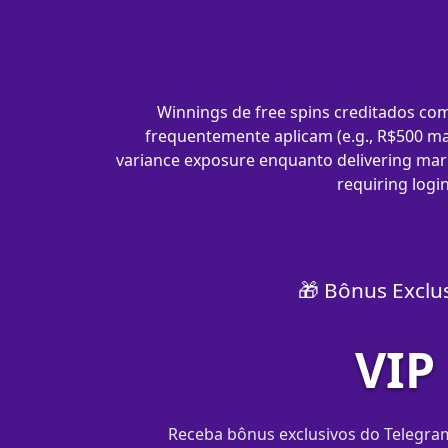
Winnings de free spins creditados co
frequentemente aplicam (e.g., R$500 ma
variance exposure enquanto delivering marke
requiring login
🎁 Bônus Exclu
VIP
Receba bônus exclusivos do Telegra