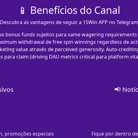
📱 Benefícios do Canal
Descubra as vantagens de seguir a 15Win APP no Telegra
mo bonus funds sujeitos para same wagering requirements (
ximum withdrawal de free spin winnings regardless de actu
ting value através de perceived generosity. Auto-crediting
s para claim (driving DAU metrics critical para platform vital
sivos
📢 Notí
m, promoções especiais
Fique por dentro d