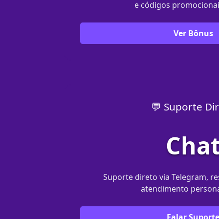
e códigos promocionai
Ver Bônus
💬 Suporte Di
Cha
Suporte direto via Telegram, r
atendimento persona
Falar Suport