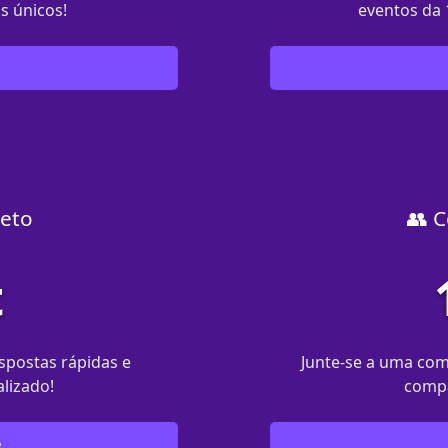
s únicos!
eventos da 
reto
👥 
t
espostas rápidas e
Junte-se a uma com
lizado!
compa
e