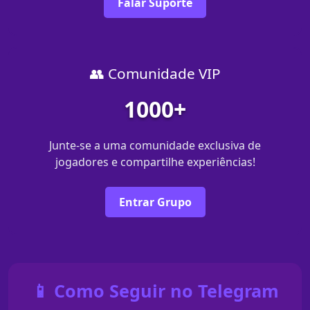
Falar Suporte
👥 Comunidade VIP
1000+
Junte-se a uma comunidade exclusiva de
jogadores e compartilhe experiências!
Entrar Grupo
📱 Como Seguir no Telegram