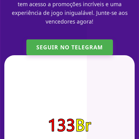
tem acesso a promoções incríveis e uma
experiência de jogo inigualável. Junte-se aos
vencedores agora!
SEGUIR NO TELEGRAM