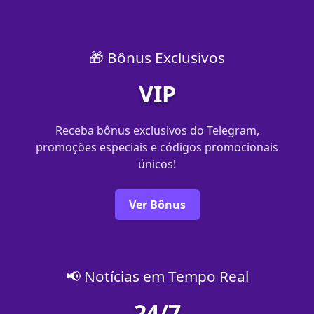
🎁 Bônus Exclusivos
VIP
Receba bônus exclusivos do Telegram,
promoções especiais e códigos promocionais
únicos!
Ver Bônus
📢 Notícias em Tempo Real
24/7