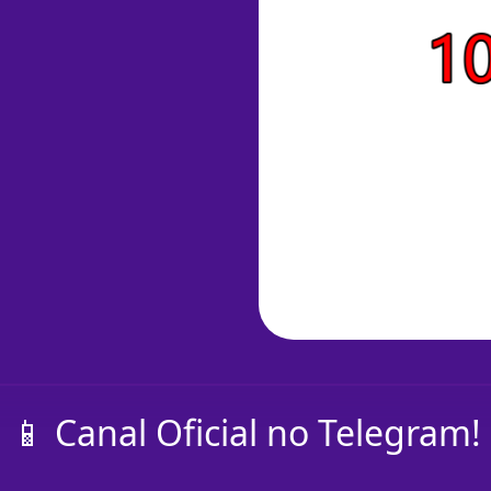
📱 Canal Oficial no Telegram!