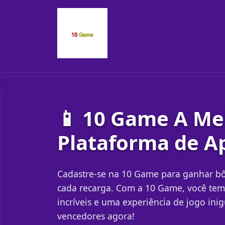
📱 10 Game A Me
Plataforma de A
Cadastre-se na 10 Game para ganhar b
cada recarga. Com a 10 Game, você te
incríveis e uma experiência de jogo inig
vencedores agora!