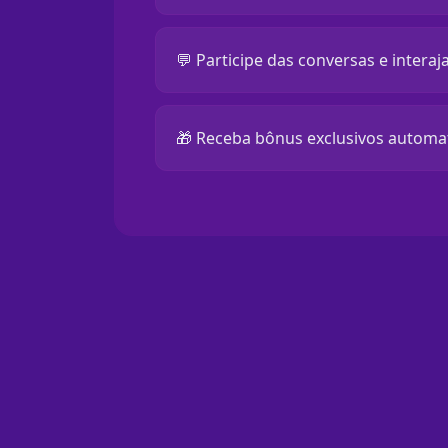
💬 Participe das conversas e interaj
🎁 Receba bônus exclusivos autom