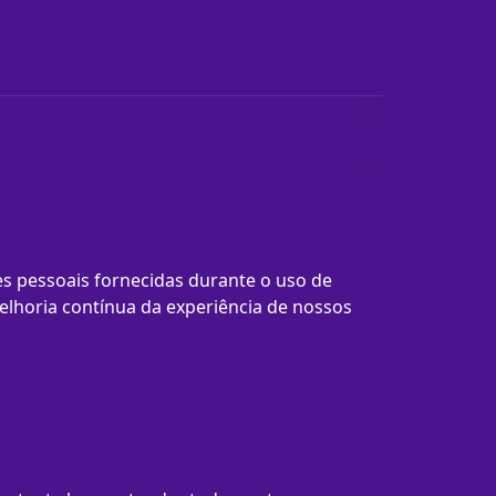
s pessoais fornecidas durante o uso de
elhoria contínua da experiência de nossos