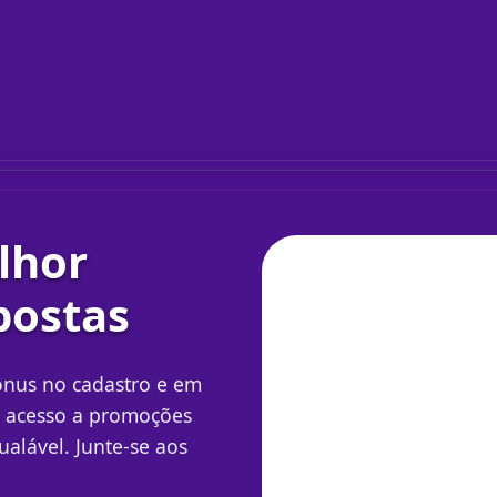
lhor
postas
ônus no cadastro e em
m acesso a promoções
ualável. Junte-se aos