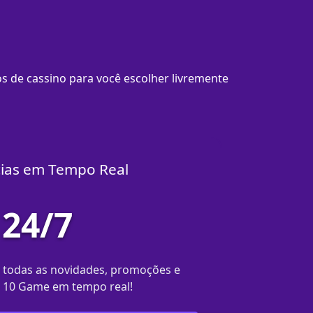
s de cassino para você escolher livremente
cias em Tempo Real
24/7
e todas as novidades, promoções e
 10 Game em tempo real!