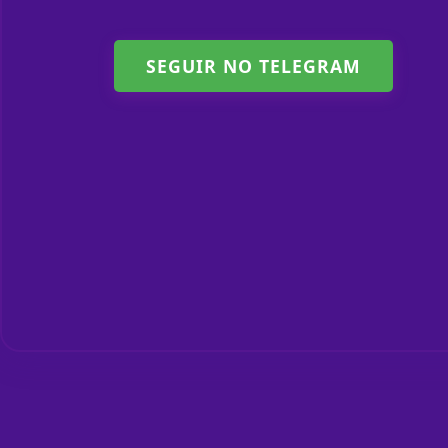
SEGUIR NO TELEGRAM