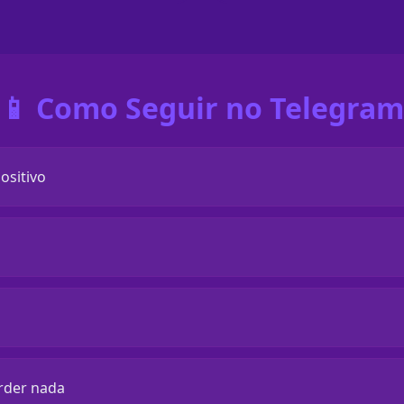
📱 Como Seguir no Telegram
ositivo
erder nada