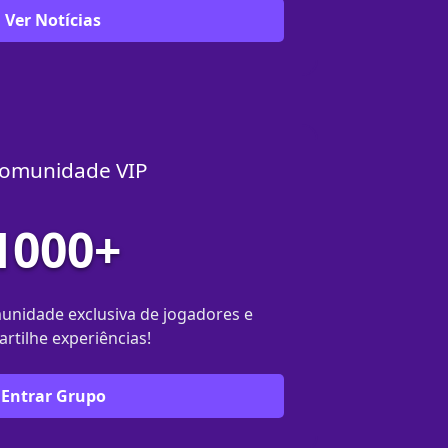
Ver Notícias
Comunidade VIP
1000+
unidade exclusiva de jogadores e
rtilhe experiências!
Entrar Grupo