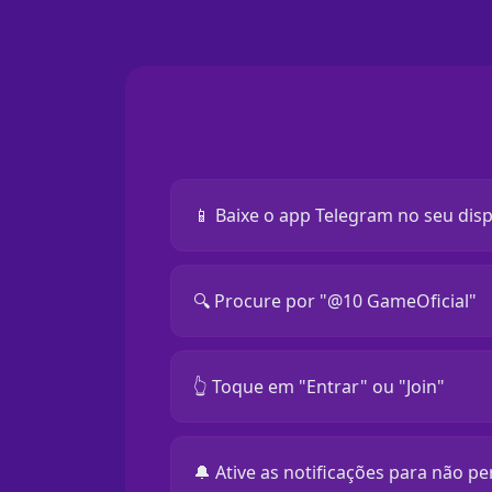
📱 Baixe o app Telegram no seu disp
🔍 Procure por "@10 GameOficial"
👆 Toque em "Entrar" ou "Join"
🔔 Ative as notificações para não p