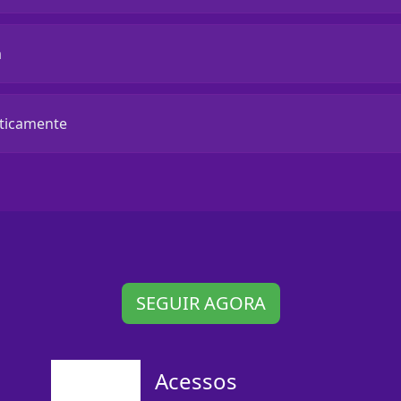
a
aticamente
SEGUIR AGORA
Acessos