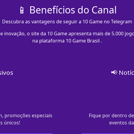
📱 Benefícios do Canal
Descubra as vantagens de seguir a 10 Game no Telegram
 inovação, o site da 10 Game apresenta mais de 5.000 jogo
na plataforma 10 Game Brasil .
sivos
📢 Notí
m, promoções especiais
Fique por dentro d
s únicos!
eventos da